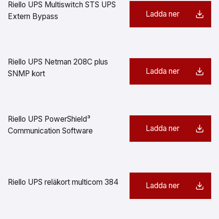
Riello UPS Multiswitch STS UPS
Ladda ner
Extern Bypass
Riello UPS Netman 208C plus
Ladda ner
SNMP kort
Riello UPS PowerShield³
Ladda ner
Communication Software
Riello UPS reläkort multicom 384
Ladda ner